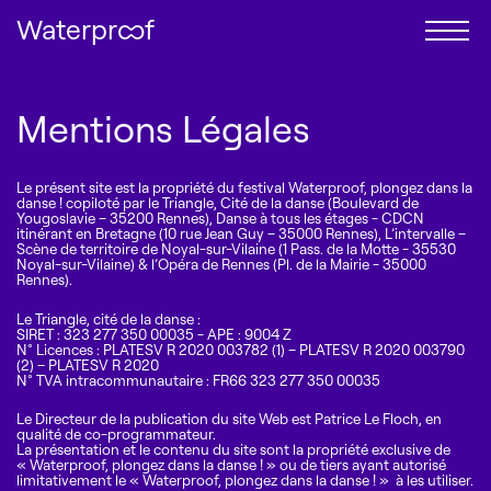
Waterproof
Mentions Légales
Le festival
Programmation
Billetterie
Le présent site est la propriété du festival Waterproof, plongez dans la
Accessibilité
danse ! copiloté par le Triangle, Cité de la danse (Boulevard de
Yougoslavie – 35200 Rennes), Danse à tous les étages - CDCN
Infos pratiques
itinérant en Bretagne (10 rue Jean Guy – 35000 Rennes), L’intervalle –
Scène de territoire de Noyal-sur-Vilaine (1 Pass. de la Motte - 35530
Noyal-sur-Vilaine) & l’Opéra de Rennes (Pl. de la Mairie - 35000
Rennes).
Le Triangle, cité de la danse :
SIRET : 323 277 350 00035 - APE : 9004 Z
N° Licences : PLATESV R 2020 003782 (1) – PLATESV R 2020 003790
(2) – PLATESV R 2020
N° TVA intracommunautaire : FR66 323 277 350 00035
Le Directeur de la publication du site Web est Patrice Le Floch, en
qualité de co-programmateur.
La présentation et le contenu du site sont la propriété exclusive de
« Waterproof, plongez dans la danse ! » ou de tiers ayant autorisé
limitativement le « Waterproof, plongez dans la danse ! » à les utiliser.