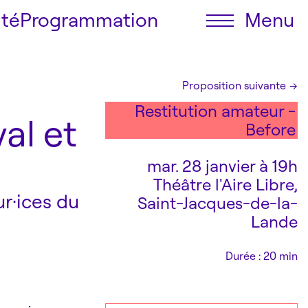
ité
Programmation
Menu
Le festival
Proposition suivante
→
Programmation
Restitution amateur -
Billetterie
al et
Before
Accessibilité
Infos pratiques
mar. 28 janvier à 19h
Théâtre l'Aire Libre,
ur·ices du
Saint-Jacques-de-la-
Lande
Durée : 20 min