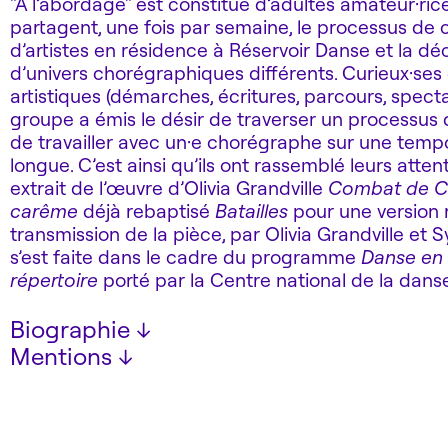
"À l’abordage" est constitué d’adultes amateur·ric
partagent, une fois par semaine, le processus de 
d’artistes en résidence à Réservoir Danse et la dé
d’univers chorégraphiques différents. Curieux·ses
artistiques (démarches, écritures, parcours, specta
groupe a émis le désir de traverser un processus 
de travailler avec un·e chorégraphe sur une tempo
longue. C’est ainsi qu’ils ont rassemblé leurs atte
extrait de l’œuvre d’Olivia Grandville
Combat de Ca
carême
déjà rebaptisé
Batailles
pour une version r
transmission de la pièce, par Olivia Grandville et Sy
s’est faite dans le cadre du programme
Danse en
répertoire
porté par la Centre national de la dans
Biographie
↓
Mentions
↓
Magnifique parcours que celui d’Olivia Grandville !
Paris l’accueille dans un premier temps, elle s’en
Projet porté par Réservoir Danse, avec le soutien
après la rencontre déterminante avec Dominique
national de la danse (Danse en amateur et répertoi
Grande interprète des pièces du chorégraphe mont