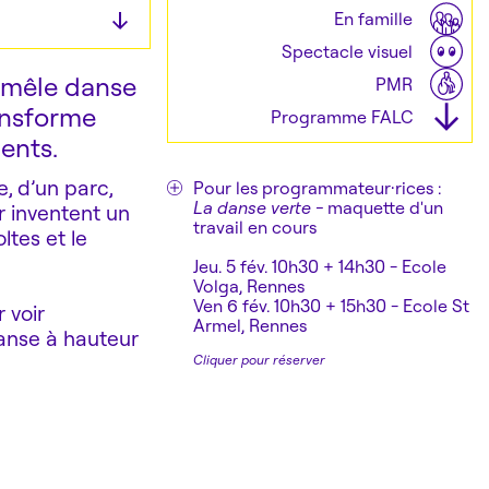
En famille
Spectacle visuel
 mêle danse
PMR
ransforme
Programme FALC
ents.
.
que
e, d’un parc,
Pour les programmateur·rices :
La danse verte -
maquette d'un
r inventent un
travail en cours
ltes et le
Jeu. 5 fév. 10h30 + 14h30 - Ecole
Volga, Rennes
e
Ven 6 fév. 10h30 + 15h30 - Ecole St
 voir
Armel, Rennes
anse à hauteur
Cliquer pour réserver
re