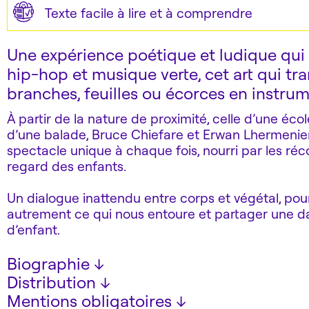
Texte facile à lire et à comprendre
Bruce Chiefare est un chorégraphe
Une expérience poétique et ludique qui
qui s’intéresse beaucoup à la nature.
Un chorégraphe est une personne
hip-hop et musique verte, cet art qui t
qui invente des danses.
branches, feuilles ou écorces en instrum
Sur scène, il est accompagné d’un musicien
Ce musicien crée ses instruments de musi
À partir de la nature de proximité, celle d’une écol
avec des choses de la nature.
d’une balade, Bruce Chiefare et Erwan Lhermenie
Par exemple, avec une feuille d’arbre.
spectacle unique à chaque fois, nourri par les réco
Il y a un spectacle et un atelier.
regard des enfants.
Venez participer à l’atelier
pour fabriquer votre instrument de musiqu
Un dialogue inattendu entre corps et végétal, pour
avec les choses de la nature.
autrement ce qui nous entoure et partager une d
Venez essayer des instruments de musique
d’enfant.
qui viennent de la nature.
Biographie
↓
Distribution
↓
Bruce Chiefare
Mentions obligatoires
↓
Chorégraphe et metteur en scène : Bruce Chiefa