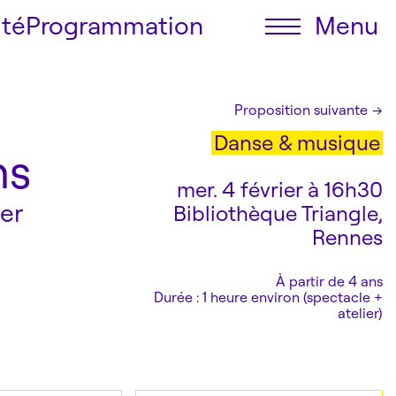
ité
Programmation
Menu
Le festival
Proposition suivante
→
Programmation
Danse & musique
Billetterie
ns
Accessibilité
mer. 4 février à 16h30
Infos pratiques
er
Bibliothèque Triangle,
Rennes
À partir de 4 ans
Durée : 1 heure environ (spectacle +
atelier)