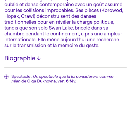
oublié et danse contemporaine avec un goût assumé
pour les collisions improbables. Ses pièces (Korowod,
Hopak, Crawl) déconstruisent des danses
traditionnelles pour en révéler la charge politique,
tandis que son solo Swan Lake, bricolé dans sa
chambre pendant le confinement, a pris une ampleur
internationale. Elle mène aujourd'hui une recherche
sur la transmission et la mémoire du geste.
Biographie
↓
Née en Ukraine, Olga Dukhovna se forme à l'école
P.A.R.T.S (Bruxelles) d'Anne Teresa De Keersmaeker puis
du Centre National de Danse Contemporaine (Angers)
Spectacle :
Un spectacle que la loi considèrera comme
mien
de Olga Dukhovna, ven. 6 fév.
sous la direction d'Emmanuelle Huynh. Elle s'installe en
France et entame une collaboration intensive avec
Boris Charmatz. Elle mène en parallèle sa propre
recherche.
En tant que chorégraphe, elle se situe à la croisée de
courants artistiques a priori incompressibles, mais
dont elle se plaît à explorer les chocs créatifs et autres
collisions inattendues : d'une part un folklore ukrainien