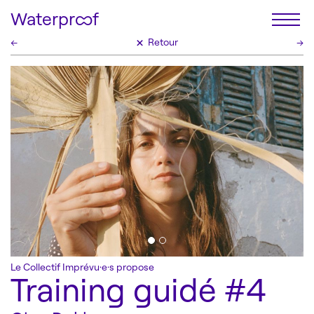
Waterproof
×
←
Retour
→
Le festival
Programmation
Billetterie
Accessibilité
Infos pratiques
Le Collectif Imprévu·e·s propose
Training guidé #4