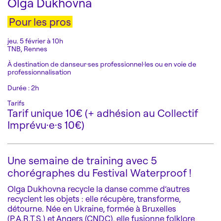
Olga Dukhovna
Pour les pros
jeu. 5 février à 10h
TNB, Rennes
À destination de danseur·ses professionnel·les ou en voie de
professionnalisation
Durée : 2h
Tarifs
Tarif unique 10€ (+ adhésion au Collectif
Imprévu·e·s 10€)
Une semaine de training avec 5
chorégraphes du Festival Waterproof !
Olga Dukhovna recycle la danse comme d’autres
recyclent les objets : elle récupère, transforme,
détourne. Née en Ukraine, formée à Bruxelles
(P.A.R.T.S.) et Angers (CNDC), elle fusionne folklore